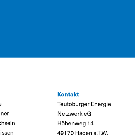
Kontakt
e
Teutoburger Energie
hner
Netzwerk eG
chseln
Höhenweg 14
issen
49170 Hagen a.T.W.