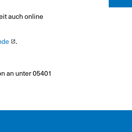
eit auch online
ände
.
fon an unter 05401