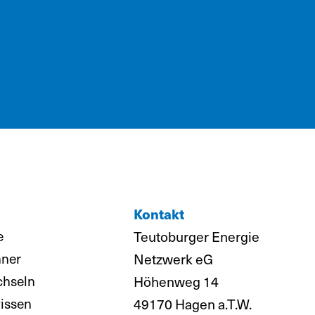
Kontakt
e
Teutoburger Energie
hner
Netzwerk eG
chseln
Höhenweg 14
issen
49170 Hagen a.T.W.