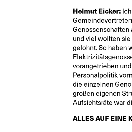
Helmut Eicker:
Ich
Gemeindevertretern 
Genossenschaften a
und viel wollten sie
gelohnt. So haben w
Elektrizitätsgenosse
vorangetrieben und
Personalpolitik vor
die einzelnen Geno
großen eigenen Str
Aufsichtsräte war d
ALLES AUF EINE 