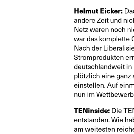
Helmut Eicker:
Das
andere Zeit und nic
Netz waren noch ni
war das komplette 
Nach der Liberalis
Stromprodukten erm
deutschlandweit in
plötzlich eine ganz
einstellen. Auf ei
nun im Wettbewerb 
TENinside:
Die TEN
entstanden. Wie ha
am weitesten reic