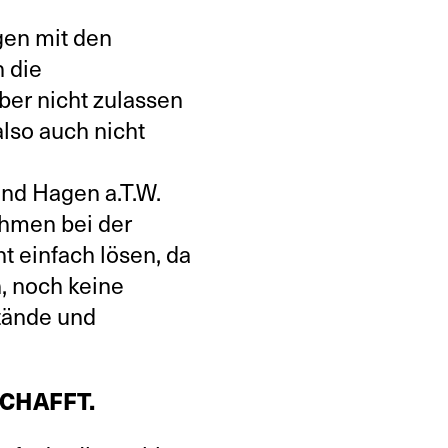
gen mit den
n die
er nicht zulassen
also auch nicht
 und Hagen a.T.W.
ahmen bei der
t einfach lösen, da
, noch keine
stände und
SCHAFFT.